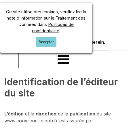
Aller au contenu
Ce site utilise des cookies, veuillez lire la
note d'information sur le Traitement des
Données dans
Politiques de
confidentialité
.
Une toiture fiable, un logement serein.
Accepter
Sauter le menu
Identification de l’éditeur 
du site
L’édition
et la
direction
de la
publication
du site
www.couvreur-joseph.fr est assurée par :